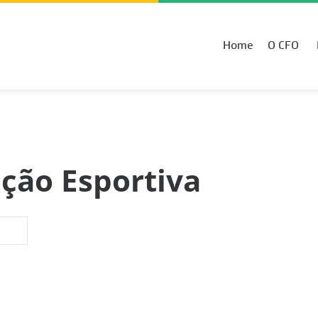
Home
O CFO
ação Esportiva