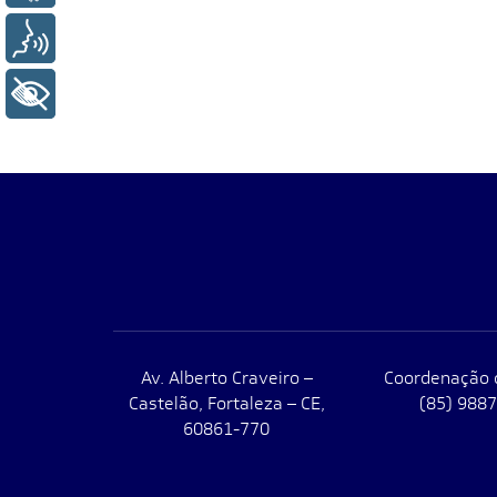
Voz
+ Acessibilidade
Av. Alberto Craveiro –
Coordenação 
Castelão, Fortaleza – CE,
(85) 988
60861-770