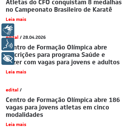
Atletas do CFO conquistam 8 medalhas
no Campeonato Brasileiro de Karatê
Leia mais
Libras
edital
/ 28.04.2026
Voz
Centro de Formação Olímpica abre
inscrições para programa Saúde e
+ Acessibilidade
Lazer com vagas para jovens e adultos
Leia mais
edital
/
Centro de Formação Olímpica abre 186
vagas para jovens atletas em cinco
modalidades
Leia mais