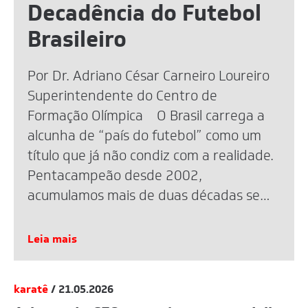
Decadência do Futebol
Brasileiro
Por Dr. Adriano César Carneiro Loureiro
Superintendente do Centro de
Formação Olímpica O Brasil carrega a
alcunha de “país do futebol” como um
título que já não condiz com a realidade.
Pentacampeão desde 2002,
acumulamos mais de duas décadas sem
uma taça mundial. A eliminação recente
na Copa de 2026 reacendeu o debate,
Leia mais
mas […]
karatê
/ 21.05.2026