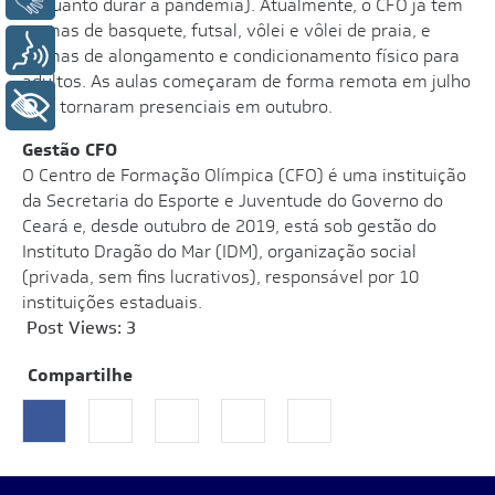
enquanto durar a pandemia). Atualmente, o CFO já tem
turmas de basquete, futsal, vôlei e vôlei de praia, e
Voz
turmas de alongamento e condicionamento físico para
adultos. As aulas começaram de forma remota em julho
+ Acessibilidade
e se tornaram presenciais em outubro.
Gestão CFO
O Centro de Formação Olímpica (CFO) é uma instituição
da Secretaria do Esporte e Juventude do Governo do
Ceará e, desde outubro de 2019, está sob gestão do
Instituto Dragão do Mar (IDM), organização social
(privada, sem fins lucrativos), responsável por 10
instituições estaduais.
Post Views:
3
Compartilhe