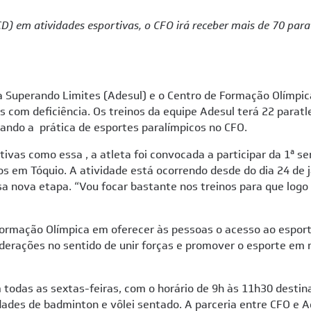
CD) em atividades esportivas, o CFO irá receber mais de 70 para
a Superando Limites (Adesul) e o Centro de Formação Olímpic
 com deficiência. Os treinos da equipe Adesul terá 22 paratl
ando a prática de esportes paralímpicos no CFO.
iativas como essa , a atleta foi convocada a participar da 1ª
s em Tóquio. A atividade está ocorrendo desde do dia 24 de j
sa nova etapa. “Vou focar bastante nos treinos para que logo
 Formação Olímpica em oferecer às pessoas o acesso ao espo
derações no sentido de unir forças e promover o esporte em 
 todas as sextas-feiras, com o horário de 9h às 11h30 destin
ades de badminton e vôlei sentado. A parceria entre CFO e 