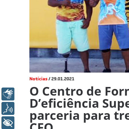
Notícias
29.01.2021
O Centro de For
Libras
D’eficiência Su
Voz
parceria para t
CFO
+ Acessibilidade