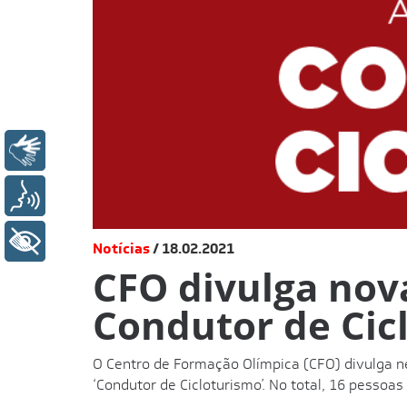
Libras
Voz
+ Acessibilidade
Notícias
18.02.2021
CFO divulga nova
Condutor de Cic
O Centro de Formação Olímpica (CFO) divulga ne
‘Condutor de Cicloturismo’. No total, 16 pessoas