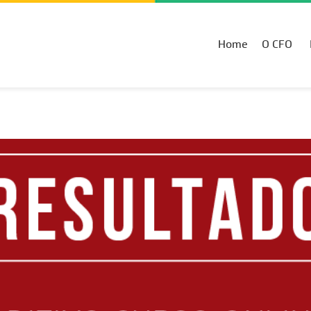
Home
O CFO