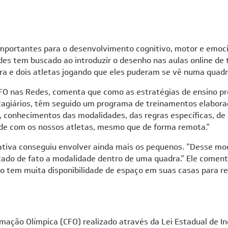
mportantes para o desenvolvimento cognitivo, motor e emoci
edes tem buscado ao introduzir o desenho nas aulas online de 
dra e dois atletas jogando que eles puderam se vê numa quad
O nas Redes, comenta que como as estratégias de ensino pr
stagiários, têm seguido um programa de treinamentos elabor
os, conhecimentos das modalidades, das regras específicas, d
ade com os nossos atletas, mesmo que de forma remota.”
nativa conseguiu envolver ainda mais os pequenos. ”Desse mod
o de fato a modalidade dentro de uma quadra.” Ele comenta 
o tem muita disponibilidade de espaço em suas casas para re
ação Olímpica (CFO) realizado através da Lei Estadual de In