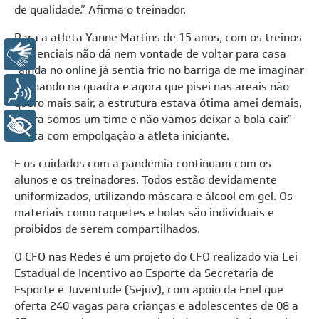
de qualidade.” Afirma o treinador.
Para a atleta Yanne Martins de 15 anos, com os treinos
presenciais não dá nem vontade de voltar para casa
Libras
“ainda no online já sentia frio no barriga de me imaginar
treinando na quadra e agora que pisei nas areais não
Voz
quero mais sair, a estrutura estava ótima amei demais,
agora somos um time e não vamos deixar a bola cair.”
+ Acessibilidade
conta com empolgação a atleta iniciante.
E
os cuidados com a pandemia continuam com os
alunos e os treinadores.
Todos estão devidamente
uniformizados, utilizando máscara e álcool em gel. Os
materiais como raquetes e bolas são individuais e
proibidos de serem compartilhados.
O CFO nas Redes é um projeto do CFO realizado
via Lei
Estadual de Incentivo ao Esporte da Secretaria de
Esporte e Juventude (Sejuv), com apoio da Enel que
oferta 240 vagas para crianças e adolescentes de 08 a