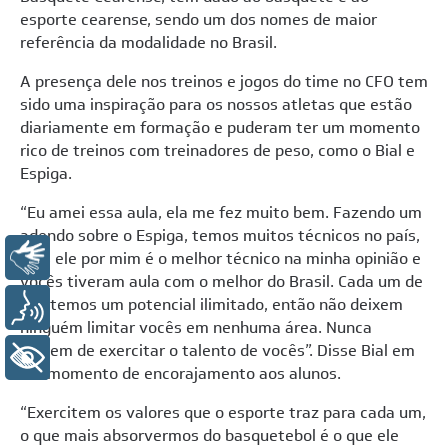
esporte cearense, sendo um dos nomes de maior
referência da modalidade no Brasil.
A presença dele nos treinos e jogos do time no CFO tem
sido uma inspiração para os nossos atletas que estão
diariamente em formação e puderam ter um momento
rico de treinos com treinadores de peso, como o Bial e
Espiga.
“Eu amei essa aula, ela me fez muito bem. Fazendo um
adendo sobre o Espiga, temos muitos técnicos no país,
Libras
mas ele por mim é o melhor técnico na minha opinião e
vocês tiveram aula com o melhor do Brasil. Cada um de
nós temos um potencial ilimitado, então não deixem
Voz
ninguém limitar vocês em nenhuma área. Nunca
deixem de exercitar o talento de vocês”. Disse Bial em
+ Acessibilidade
um momento de encorajamento aos alunos.
“Exercitem os valores que o esporte traz para cada um,
o que mais absorvermos do basquetebol é o que ele