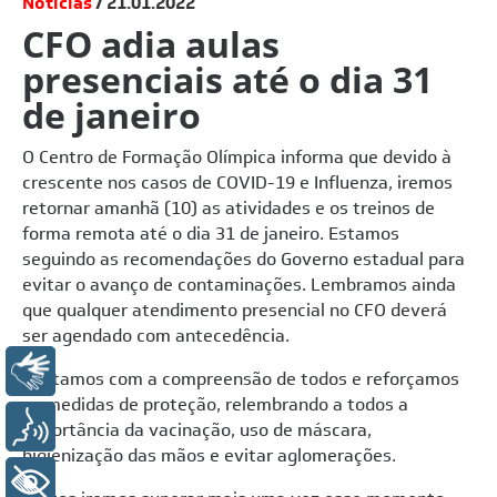
Notícias
21.01.2022
CFO adia aulas
presenciais até o dia 31
de janeiro
O Centro de Formação Olímpica informa que devido à
crescente nos casos de COVID-19 e Influenza, iremos
retornar amanhã (10) as atividades e os treinos de
forma remota até o dia 31 de janeiro. Estamos
seguindo as recomendações do Governo estadual para
evitar o avanço de contaminações. Lembramos ainda
que qualquer atendimento presencial no CFO deverá
ser agendado com antecedência.
Libras
Contamos com a compreensão de todos e reforçamos
as medidas de proteção, relembrando a todos a
Voz
importância da vacinação, uso de máscara,
higienização das mãos e evitar aglomerações.
+ Acessibilidade