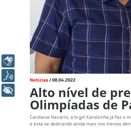
Libras
Voz
Notícias
08.04.2022
Alto nível de pr
+ Acessibilidade
Olimpíadas de P
Carolaine Navarro, a b-girl Karolzinha já faz o
e está se dedicando ainda mais nos treinos den