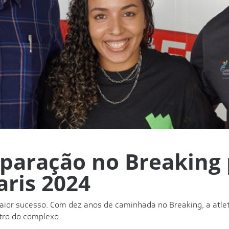
eparação no Breaking
aris 2024
 maior sucesso. Com dez anos de caminhada no Breaking, a atlet
tro do complexo.