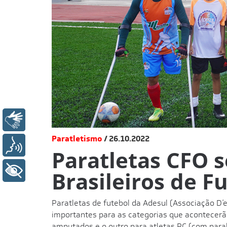
Libras
Paratletismo
26.10.2022
Voz
Paratletas CFO
+ Acessibilidade
Brasileiros de F
Paratletas de futebol da Adesul (Associação D’
importantes para as categorias que acontecerão
amputados e o outro para atletas PC (com paral