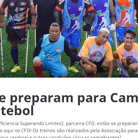
 se preparam para Ca
utebol
eficiencia Superando Limites), parceira CFO, estão se prepara
 aqui no CFO! Os treinos são realizados pela Associação para
isia cerebral e outras condições clínicas semelhantes).