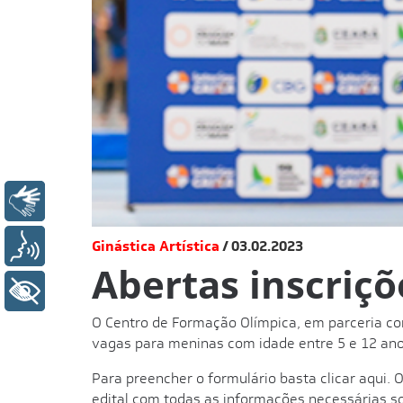
Libras
Voz
Ginástica Artística
03.02.2023
Abertas inscriçõ
+ Acessibilidade
O Centro de Formação Olímpica, em parceria co
vagas para meninas com idade entre 5 e 12 anos
Para preencher o formulário basta
clicar aqui
. 
edital
com todas as informações necessárias sob