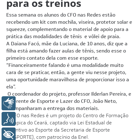
para os treinos
Essa semana os alunos do CFO nas Redes estão
recebendo um kit com mochila, viseira, protetor solar e
squeeze, complementando o material de apoio para a
prática das modalidades de tênis e vôlei de praia.
A Daiana Facó, mãe da Luciana, de 10 anos, diz que a
filha está amando fazer aulas de tênis, sendo esse o
primeiro contato dela com esse esporte.
“Financeiramente falando é uma modalidade muito
cara de se praticar, então, a gente viu nesse projeto,
uma oportunidade maravilhosa de proporcionar isso a
ela”.
O coordenador do projeto, professor Ilderlan Pereira, e
o Gerente de Esporte e Lazer do CFO, João Neto,
Libras
acompanharam a entrega dos materiais.
O CFO nas Redes é um projeto do Centro de Formação
Voz
Olímpica do Ceará, captado via Lei Estadual de
Incentivo ao Esporte da Secretaria de Esporte
+ Acessibilidade
(SESPORTE), com patrocínio da Enel.