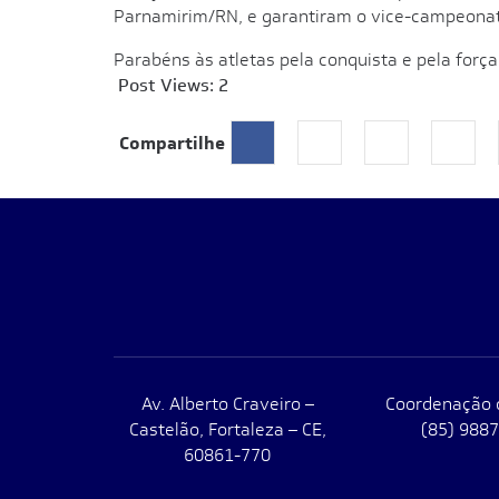
Parnamirim/RN, e garantiram o vice-campeona
Parabéns às atletas pela conquista e pela força
Post Views:
2
Compartilhe
Av. Alberto Craveiro –
Coordenação 
Castelão, Fortaleza – CE,
(85) 988
60861-770