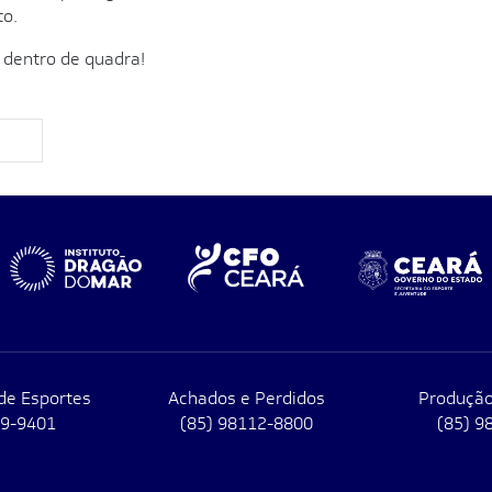
to.
 dentro de quadra!
de Esportes
Achados e Perdidos
Produção
79-9401
(85) 98112-8800
(85) 9