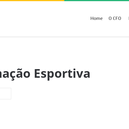
Home
O CFO
mação Esportiva