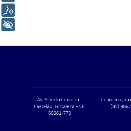
Voz
+ Acessibilidade
Av. Alberto Craveiro –
Coordenação 
Castelão, Fortaleza – CE,
(85) 988
60861-770