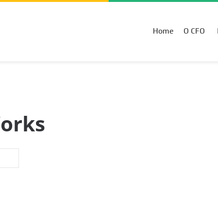
Home
O CFO
Works