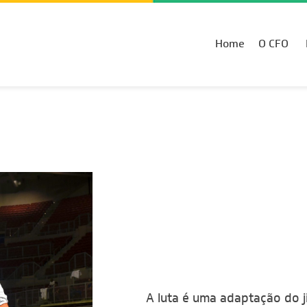
Home
O CFO
A luta é
uma adaptação do ji