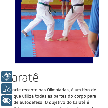
Karatê
Libras
Voz
Esporte recente nas Olimpíadas, é um tipo de
luta que utiliza todas as partes do corpo para
+ Acessibilidade
fins de autodefesa. O objetivo do karatê é