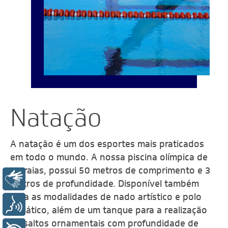
Natação
A natação é um dos esportes mais praticados
em todo o mundo. A nossa piscina olímpica de
11 raias, possui
50 metros de comprimento e 3
Libras
metros de profundidade.
Disponível também
para as modalidades de nado artístico e polo
Voz
aquático, além de um tanque para a realização
de saltos ornamentais com profundidade de