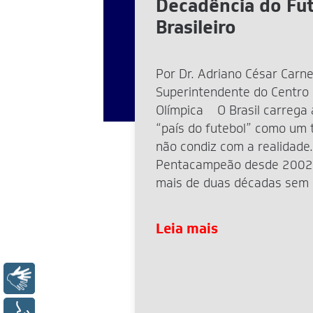
Decadência do Fu
Brasileiro
Por Dr. Adriano César Carne
Superintendente do Centro
Olímpica O Brasil carrega 
“país do futebol” como um t
não condiz com a realidade.
Pentacampeão desde 2002
mais de duas décadas sem
mundial. A eliminação rece
2026 reacendeu o debate, 
Leia mais
Libras