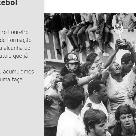
tebol
iro Loureiro
 de Formação
a alcunha de
ítulo que já
, acumulamos
 uma taça
nte na Copa de
mas […]