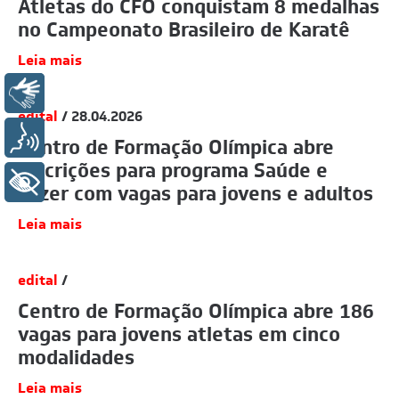
Atletas do CFO conquistam 8 medalhas
no Campeonato Brasileiro de Karatê
Leia mais
Libras
edital
/ 28.04.2026
Voz
Centro de Formação Olímpica abre
inscrições para programa Saúde e
+ Acessibilidade
Lazer com vagas para jovens e adultos
Leia mais
edital
/
Centro de Formação Olímpica abre 186
vagas para jovens atletas em cinco
modalidades
Leia mais