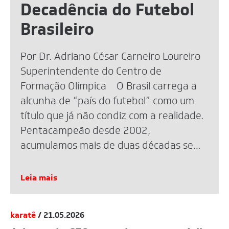
Decadência do Futebol
Brasileiro
Por Dr. Adriano César Carneiro Loureiro
Superintendente do Centro de
Formação Olímpica O Brasil carrega a
alcunha de “país do futebol” como um
título que já não condiz com a realidade.
Pentacampeão desde 2002,
acumulamos mais de duas décadas sem
uma taça mundial. A eliminação recente
na Copa de 2026 reacendeu o debate,
Leia mais
mas […]
karatê
/ 21.05.2026