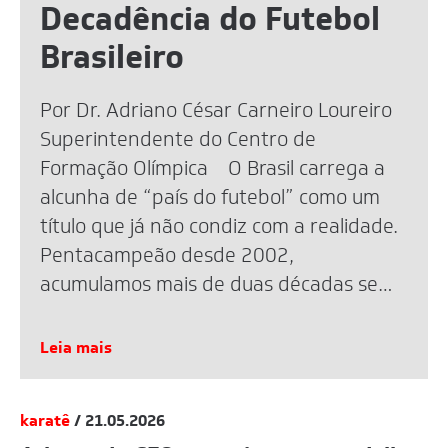
Decadência do Futebol
Brasileiro
Por Dr. Adriano César Carneiro Loureiro
Superintendente do Centro de
Formação Olímpica O Brasil carrega a
alcunha de “país do futebol” como um
título que já não condiz com a realidade.
Pentacampeão desde 2002,
acumulamos mais de duas décadas sem
uma taça mundial. A eliminação recente
na Copa de 2026 reacendeu o debate,
Leia mais
mas […]
karatê
/ 21.05.2026