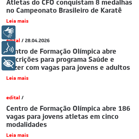
Atletas do CFO conquistam 8 medalhas
no Campeonato Brasileiro de Karatê
Leia mais
Libras
edital
/ 28.04.2026
Voz
Centro de Formação Olímpica abre
inscrições para programa Saúde e
+ Acessibilidade
Lazer com vagas para jovens e adultos
Leia mais
edital
/
Centro de Formação Olímpica abre 186
vagas para jovens atletas em cinco
modalidades
Leia mais