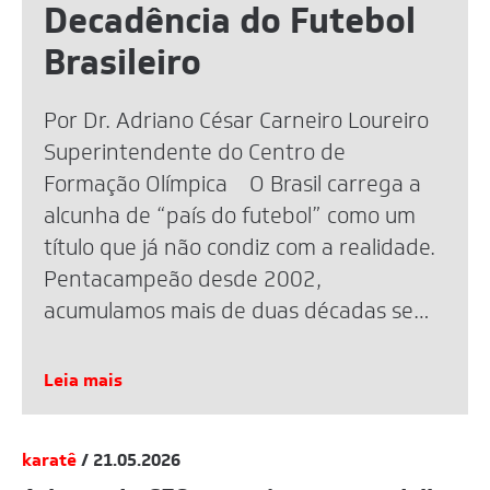
Decadência do Futebol
Brasileiro
Por Dr. Adriano César Carneiro Loureiro
Superintendente do Centro de
Formação Olímpica O Brasil carrega a
alcunha de “país do futebol” como um
título que já não condiz com a realidade.
Pentacampeão desde 2002,
acumulamos mais de duas décadas sem
uma taça mundial. A eliminação recente
na Copa de 2026 reacendeu o debate,
Leia mais
mas […]
karatê
/ 21.05.2026