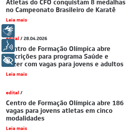
Atletas do CFO conquistam 8 medalhas
no Campeonato Brasileiro de Karatê
Leia mais
Libras
edital
/ 28.04.2026
Voz
Centro de Formação Olímpica abre
inscrições para programa Saúde e
+ Acessibilidade
Lazer com vagas para jovens e adultos
Leia mais
edital
/
Centro de Formação Olímpica abre 186
vagas para jovens atletas em cinco
modalidades
Leia mais