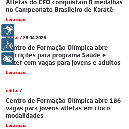
Atletas do CFO conquistam 8 medalhas
no Campeonato Brasileiro de Karatê
Leia mais
Libras
edital
/ 28.04.2026
Voz
Centro de Formação Olímpica abre
inscrições para programa Saúde e
+ Acessibilidade
Lazer com vagas para jovens e adultos
Leia mais
edital
/
Centro de Formação Olímpica abre 186
vagas para jovens atletas em cinco
modalidades
Leia mais