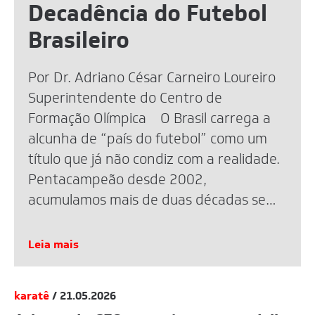
Decadência do Futebol
Brasileiro
Por Dr. Adriano César Carneiro Loureiro
Superintendente do Centro de
Formação Olímpica O Brasil carrega a
alcunha de “país do futebol” como um
título que já não condiz com a realidade.
Pentacampeão desde 2002,
acumulamos mais de duas décadas sem
uma taça mundial. A eliminação recente
na Copa de 2026 reacendeu o debate,
Leia mais
mas […]
karatê
/ 21.05.2026