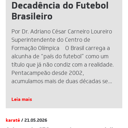
Decadência do Futebol
Brasileiro
Por Dr. Adriano César Carneiro Loureiro
Superintendente do Centro de
Formação Olímpica O Brasil carrega a
alcunha de “país do futebol” como um
título que já não condiz com a realidade.
Pentacampeão desde 2002,
acumulamos mais de duas décadas sem
uma taça mundial. A eliminação recente
na Copa de 2026 reacendeu o debate,
Leia mais
mas […]
karatê
/ 21.05.2026