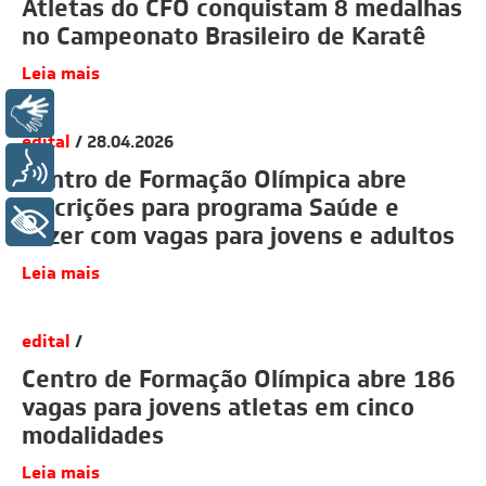
Atletas do CFO conquistam 8 medalhas
no Campeonato Brasileiro de Karatê
Leia mais
Libras
edital
/ 28.04.2026
Voz
Centro de Formação Olímpica abre
inscrições para programa Saúde e
+ Acessibilidade
Lazer com vagas para jovens e adultos
Leia mais
edital
/
Centro de Formação Olímpica abre 186
vagas para jovens atletas em cinco
modalidades
Leia mais