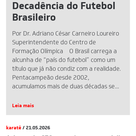
Decadência do Futebol
Brasileiro
Por Dr. Adriano César Carneiro Loureiro
Superintendente do Centro de
Formação Olímpica O Brasil carrega a
alcunha de “país do futebol” como um
título que já não condiz com a realidade.
Pentacampeão desde 2002,
acumulamos mais de duas décadas sem
uma taça mundial. A eliminação recente
na Copa de 2026 reacendeu o debate,
Leia mais
mas […]
karatê
/ 21.05.2026