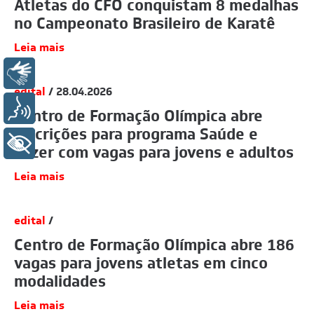
Atletas do CFO conquistam 8 medalhas
no Campeonato Brasileiro de Karatê
Leia mais
Libras
edital
/ 28.04.2026
Voz
Centro de Formação Olímpica abre
inscrições para programa Saúde e
+ Acessibilidade
Lazer com vagas para jovens e adultos
Leia mais
edital
/
Centro de Formação Olímpica abre 186
vagas para jovens atletas em cinco
modalidades
Leia mais