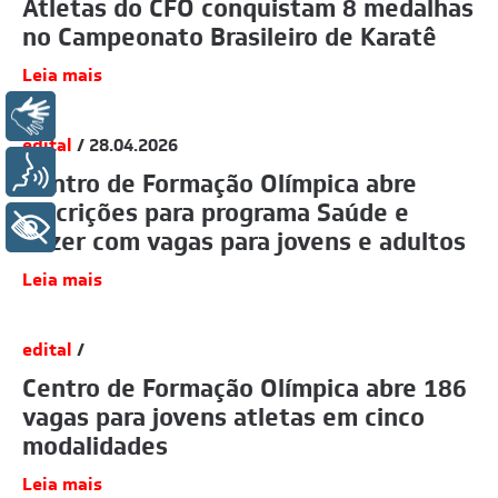
Atletas do CFO conquistam 8 medalhas
no Campeonato Brasileiro de Karatê
Leia mais
Libras
edital
/ 28.04.2026
Voz
Centro de Formação Olímpica abre
inscrições para programa Saúde e
+ Acessibilidade
Lazer com vagas para jovens e adultos
Leia mais
edital
/
Centro de Formação Olímpica abre 186
vagas para jovens atletas em cinco
modalidades
Leia mais