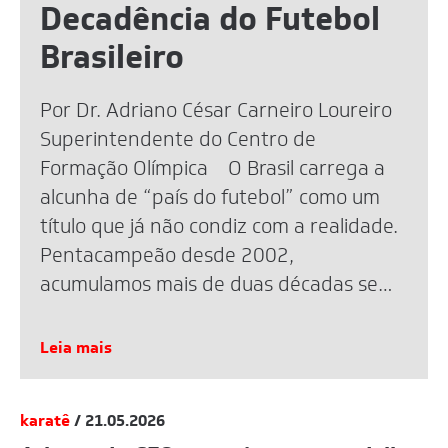
Decadência do Futebol
Brasileiro
Por Dr. Adriano César Carneiro Loureiro
Superintendente do Centro de
Formação Olímpica O Brasil carrega a
alcunha de “país do futebol” como um
título que já não condiz com a realidade.
Pentacampeão desde 2002,
acumulamos mais de duas décadas sem
uma taça mundial. A eliminação recente
na Copa de 2026 reacendeu o debate,
Leia mais
mas […]
karatê
/ 21.05.2026