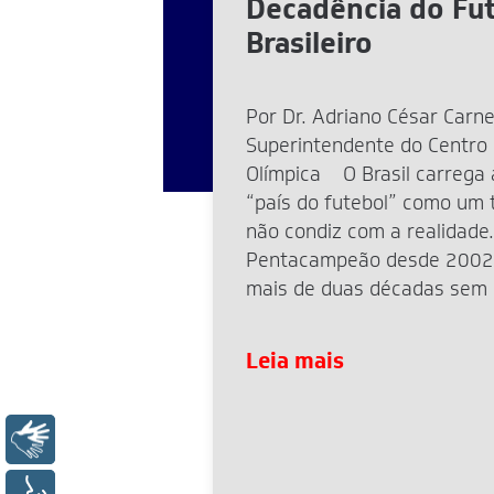
Decadência do Fu
Brasileiro
Por Dr. Adriano César Carne
Superintendente do Centro
Olímpica O Brasil carrega 
“país do futebol” como um t
não condiz com a realidade.
Pentacampeão desde 2002
mais de duas décadas sem
mundial. A eliminação rece
2026 reacendeu o debate, 
Leia mais
Libras