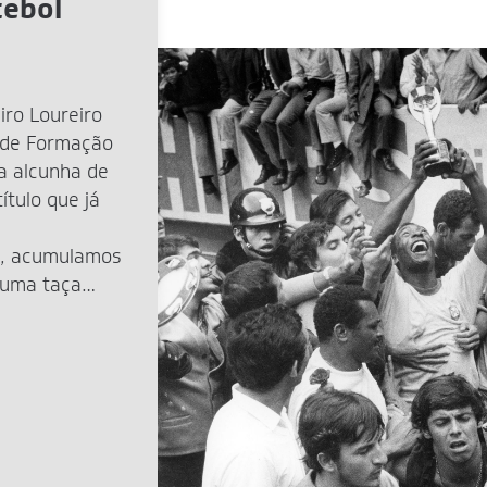
tebol
iro Loureiro
 de Formação
a alcunha de
ítulo que já
, acumulamos
 uma taça
nte na Copa de
mas […]