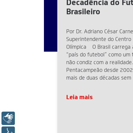
Decadência do Fu
Brasileiro
Por Dr. Adriano César Carne
Superintendente do Centro
Olímpica O Brasil carrega 
“país do futebol” como um t
não condiz com a realidade.
Pentacampeão desde 2002
mais de duas décadas sem
mundial. A eliminação rece
2026 reacendeu o debate, 
Leia mais
Libras