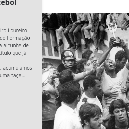
tebol
iro Loureiro
 de Formação
a alcunha de
ítulo que já
, acumulamos
 uma taça
nte na Copa de
mas […]