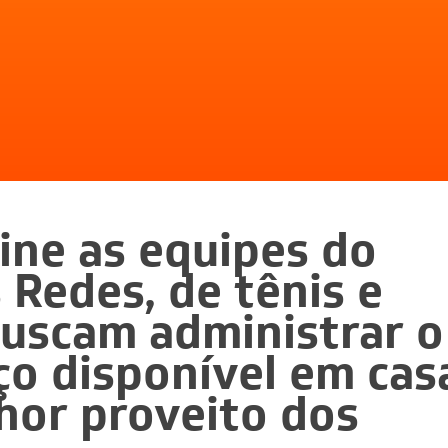
line as equipes do
 Redes, de tênis e
 buscam administrar o
ço disponível em cas
lhor proveito dos