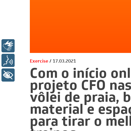
Libras
Voz
Exercise
17.03.2021
Com o início on
+ Acessibilidade
projeto CFO nas
vôlei de praia,
material e espa
para tirar o me